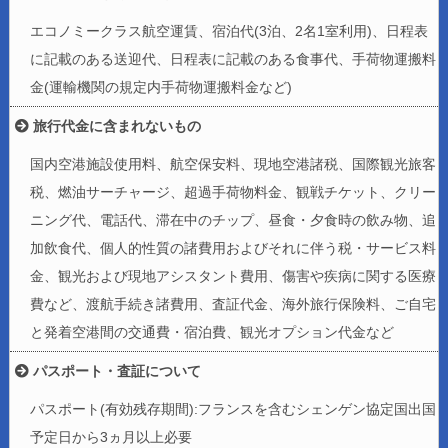
エコノミークラス航空運賃、宿泊代(3泊、2名1室利用)、日程表
に記載のある送迎代、日程表に記載のある食事代、手荷物運搬料
金(運輸機関の規定内手荷物運搬料金など)
旅行代金に含まれないもの
国内空港施設使用料、航空保安料、現地空港諸税、国際観光旅客
税、燃油サーチャージ、超過手荷物料金、観戦チケット、クリー
ニング代、電話代、滞在中のチップ、昼食・夕食時の飲み物、追
加飲食代、個人的性質の諸費用およびそれに伴う税・サービス料
金、観光および現地アシスタント費用、傷害や疾病に関する医療
費など、渡航手続き諸費用、査証代金、海外旅行保険料、ご自宅
と発着空港間の交通費・宿泊費、観光オプション代金など
パスポート・査証について
パスポート(有効残存期間):フランスを含むシェンゲン協定国出国
予定日から3ヵ月以上必要