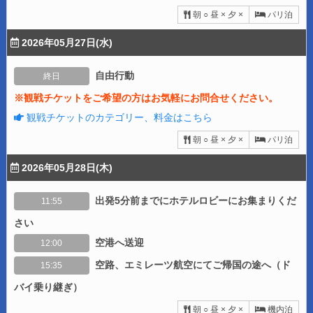
朝 ○ 昼 × 夕 ×
パリ泊
2026年05月27日(水)
自由行動
終日
※観戦チケットをご希望の方はお気軽にお問合せください。
観戦チケットのカテゴリー、料金はこちら
朝 ○ 昼 × 夕 ×
パリ泊
2026年05月28日(木)
出発5分前までにホテルロビーにお集まりくだ
11:55
さい
空港へ送迎
12:00
空路、エミレーツ航空にてご帰国の途へ（ド
15:35
バイ乗り継ぎ）
朝 ○ 昼 × 夕 ×
機内泊