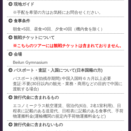
現地ガイド
※手配を希望の方はお気軽にお問合せください。
食事条件
朝食×5回、昼食×0回、夕食×0回（機内食を除く）
観戦チケットについて
※こちらのツアーには観戦チケットは含まれておりません。
会場
Beilun Gymnasium
パスポート・査証・入国について(日本国籍の方)
パスポート(有効残存期間):中国入国時６カ月以上必要
査証:不要(30日以内の観光・業務・商用などの目的で中国に
渡航する場合)
旅行代金に含まれるもの
エコノミークラス航空運賃、宿泊代(6泊、2名1室利用)、日
程表に記載のある送迎代、日程表に記載のある食事代、手荷
物運搬料金(運輸機関の規定内手荷物運搬料金など)
旅行代金に含まれないもの