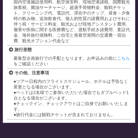
国内空港施設使用料、航空保安料、現地空港諸税、国際観光
旅客税、燃油サーチャージ、超過手荷物料金、観戦チケッ
ト、クリーニング代、電話代、滞在中のチップ、昼食・夕食
時の飲み物、追加飲食代、個人的性質の諸費用およびそれに
伴う税・サービス料金、観光および現地アシスタント費用、
傷害や疾病に関する医療費など、渡航手続き諸費用、査証代
金、海外旅行保険料、ご自宅と発着空港間の交通費・宿泊
費、観光オプション代金など
旅行形態
募集型企画旅行での手配となります。お申込みの前に
こちら
をご確認ください
その他、注意事項
●ツアー日程内のフライトスケジュール、ホテルは予告なく
変更となる場合がございます。
●ベッドは2名様でご参加いただいた場合でもダブルベッド1
台となる場合がございます。
●チェックイン、チェックアウトはご自身でお願いいたしま
す。
●旅行代金には観戦チケットが含まれておりません。