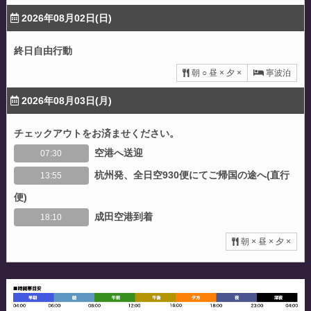
2026年08月02日(日)
終日自由行動
朝 ○ 昼 × 夕 ×
寧波泊
2026年08月03日(月)
チェックアウトをお済ませください。
空港へ送迎
07:30
杭州発、全日空930便にてご帰国の途へ(直行
13:55
便)
成田空港到着
18:10
朝 × 昼 × 夕 ×