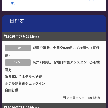
す。
日程表
2026年07月28日(火)
成田空港発、全日空929便にて杭州へ（直行
10:05
便）
杭州到着後、現地日本語アシスタントがお出
12:50
迎え
送迎車にてホテルへ送迎
ホテル到着後チェックイン
自由行動
朝 × 昼 × 夕 ×
寧波泊
2026年07月29日(水)