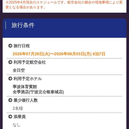
※2025年4月現在のスケジュールです。航空会社の都合や現地事情により変
更となる場合があります。
旅行条件
旅行日程
2026年07月28日(火)〜2026年08月03日(月) 6泊7日
利用予定航空会社
全日空
利用予定ホテル
寧波体育賓館
全季酒店(宁波北仑银泰城店)
最少催行人数
2名様
添乗員
なし