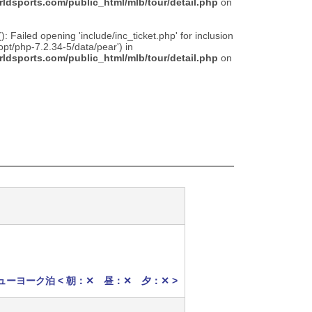
rldsports.com/public_html/mlb/tour/detail.php
on
(): Failed opening 'include/inc_ticket.php' for inclusion
opt/php-7.2.34-5/data/pear') in
rldsports.com/public_html/mlb/tour/detail.php
on
ューヨーク泊 < 朝：✕ 昼：✕ 夕：✕ >