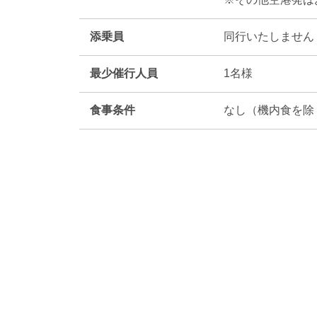
添乗員
同行いたしません
最少催行人員
1名様
食事条件
なし（機内食を除