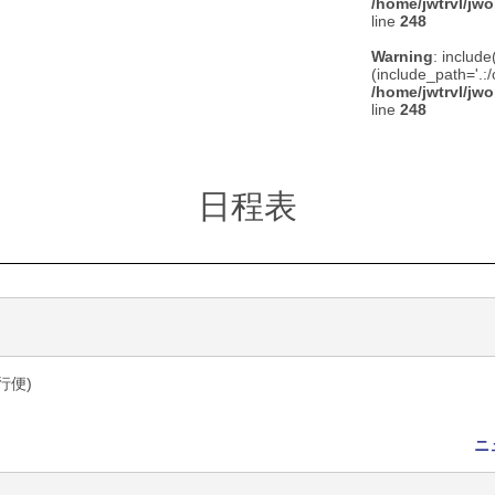
/home/jwtrvl/jwo
line
248
Warning
: include
(include_path='.:/
/home/jwtrvl/jwo
line
248
日程表
行便)
ニ